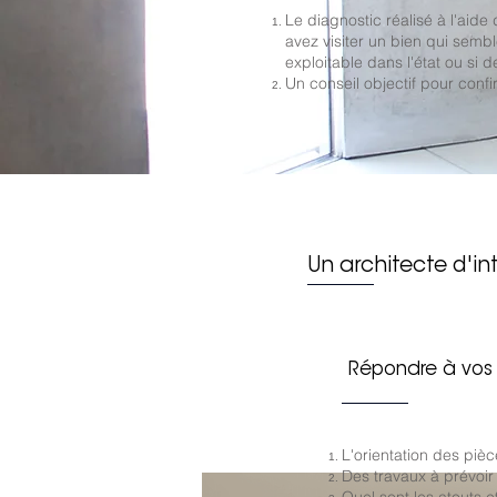
Le diagnostic réalisé à l'aide
avez visiter un bien qui semb
exploitable dans l'état ou si 
Un conseil objectif pour confi
Un architecte d'in
Répondre à vos 
L'orientation des pièc
Des travaux à prévoir