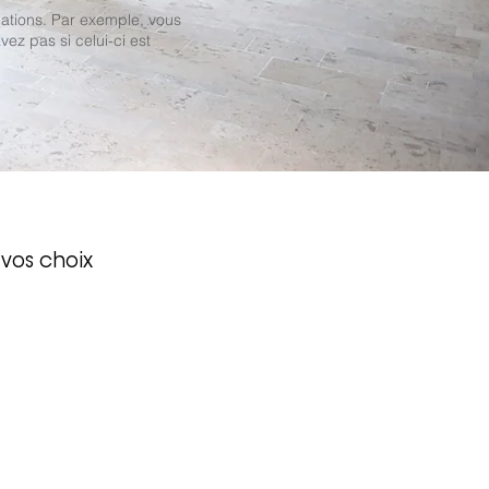
tuations. Par exemple, vous
ez pas si celui-ci est
 vos choix