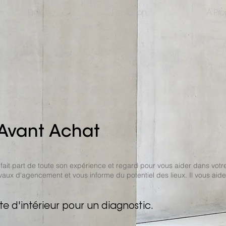
Projet
Prestation
À Pro
 Avant Achat
 fait part de toute son expérience et regard pour vous aider dans votr
vaux d'agencement et vous informe du potentiel des lieux. Il vous aid
e d'intérieur pour un diagnostic.