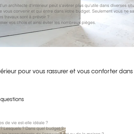
 d'un architecte d'intérieur peut s'avérer plus qu'utile dans diverses si
le vous convenir et qui entre dans votre budget. Seulement vous ne sav
des travaux sont à prévoir
?
rmer vos choix et ainsi éviter les nombreux pièges.
térieur pour vous
rassurer et vous conforter dans
questions
es de vie est-elle idéale ?
 ? Lesquels ? Dans quel budget ?