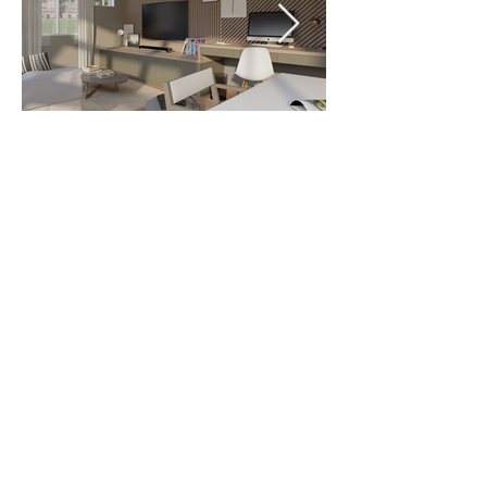
Anagram
Architecte d'Intérieur
lionel.anagram@hotmail.com
Tel:
06 72 86 14 85
fabrice.anagram@hotmail.com
Tel:
06 63 18 06 56
9 Rue du Panama
67230 SAND
Toute représentation ou reproduction, totale ou partielle, permanente ou temporaire, sur un support